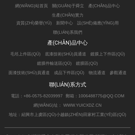
網(WǍNG)站首頁
關(GUĀN)于舜立
產(CHǍN)品中心
生產(CHǍN)實力
資質(ZHÌ)榮譽(YÙ)
新聞中心
設(SHÈ)備應(YĪNG)用
聯(LIÁN)系我們
產(CHǍN)品中心
毛坯上件區(QŪ)
底漆技術(SHÙ)員通道
鍍膜上下件區(QŪ)
鍍膜件輸送區(QŪ)
鍍膜區(QŪ)
面漆技術(SHÙ)員通道
成品下件區(QŪ)
物流通道
參觀通道
聯(LIÁN)系方式
電話：+86-0575-82039997
郵箱：1006488775@QQ.COM
網(WǍNG)址： WWW.YUICXDZ.CN
地址：紹興市上虞區(QŪ)小越鎮(ZHÈN)田家村工業(YÈ)區(QŪ)